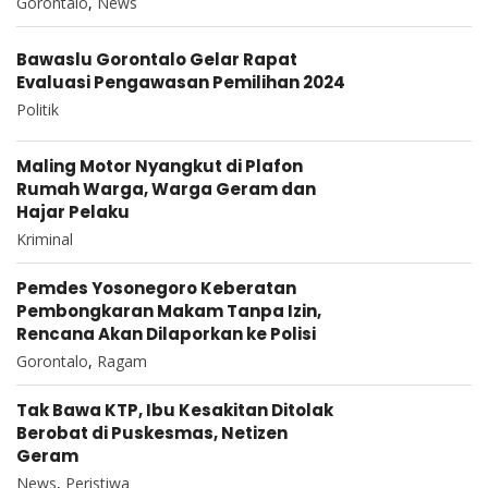
Gorontalo
,
News
Bawaslu Gorontalo Gelar Rapat
Evaluasi Pengawasan Pemilihan 2024
Politik
Maling Motor Nyangkut di Plafon
Rumah Warga, Warga Geram dan
Hajar Pelaku
Kriminal
Pemdes Yosonegoro Keberatan
Pembongkaran Makam Tanpa Izin,
Rencana Akan Dilaporkan ke Polisi
Gorontalo
,
Ragam
Tak Bawa KTP, Ibu Kesakitan Ditolak
Berobat di Puskesmas, Netizen
Geram
News
,
Peristiwa