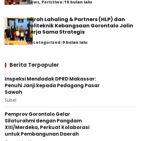
News
,
Peristiwa
|
10 bulan lalu
Hijrah Lahaling & Partners (HLP) dan
Politeknik Kebangsaan Gorontalo Jalin
Kerja Sama Strategis
Uncategorized
|
9 bulan lalu
Berita Terpopuler
Inspeksi Mendadak DPRD Makassar:
Penuhi Janji kepada Pedagang Pasar
Sawah
Sulsel
Pemprov Gorontalo Gelar
Silaturahmi dengan Pangdam
XIII/Merdeka, Perkuat Kolaborasi
untuk Pembangunan Daerah