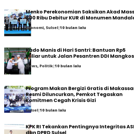
Menko Perekonomian Saksikan Akad Mass
800 Ribu Debitur KUR di Monumen Mandal
Ekonomi
,
Sulsel
|
10 bulan lalu
Kado Manis di Hari Santri: Bantuan Rp5
Miliar untuk Jalan Pesantren DDI Mangko
News
,
Politik
|
10 bulan lalu
Program Makan Bergizi Gratis di Makassa
Resmi Diluncurkan, Pemkot Tegaskan
Komitmen Cegah Krisis Gizi
Sulsel
|
10 bulan lalu
KPK RI Tekankan Pentingnya Integritas AS
dan DPRD Sulsel