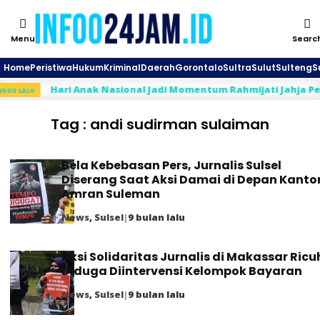
Menu
Searc
Home
Peristiwa
Hukum
Kriminal
Daerah
Gorontalo
Sultra
Sulut
Sulteng
S
Hari Anak Nasional Jadi Momentum Rahmijati Jahja Perkua
ALU
Tag : andi sudirman sulaiman
Bela Kebebasan Pers, Jurnalis Sulsel
Diserang Saat Aksi Damai di Depan Kanto
Amran Suleman
News
,
Sulsel
|
9 bulan lalu
Aksi Solidaritas Jurnalis di Makassar Ricu
Diduga Diintervensi Kelompok Bayaran
News
,
Sulsel
|
9 bulan lalu