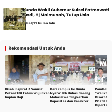
Ibunda Wakil Gubernur Sulsel Fatmawati
Rusdi, Hj Maimunah, Tutup Usia
Sulsel
|
11 bulan lalu
Rekomendasi Untuk Anda
Kisah Inspiratif Sanusi:
Dari Kampus ke Dunia
Pamflet 
Petani 100 Tahun Wujudkan
Nyata: IKA Unhas Dorong
“Walikota
Impian Haji
Mahasiswa Tingkatkan
Disorot, 
Kapasitas dan Karakter
PORDI Suls
Dipertany