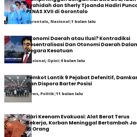
Syahidah dan Sherly Tjoanda Hadiri Punc
PENAS XVII di Gorontalo
Gorontalo
,
Nasional
|
1 bulan lalu
Otonomi Daerah atau Ilusi? Kontradiksi
Desentralisasi Dan Otonomi Daerah Dala
Negara Kesatuan
Nasional
,
Opini
|
4 bulan lalu
Pemkot Lantik 9 Pejabat Defenitif, Damka
dan Dispora Barter Posisi
News
,
Politik
|
11 bulan lalu
Hari Keenam Evakuasi: Alat Berat Terus
Bekerja, Korban Meninggal Bertambah Ja
16 Orang