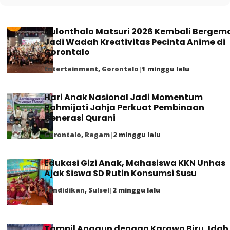
Hulonthalo Matsuri 2026 Kembali Bergem
Jadi Wadah Kreativitas Pecinta Anime di
Gorontalo
Entertainment
,
Gorontalo
|
1 minggu lalu
Hari Anak Nasional Jadi Momentum
Rahmijati Jahja Perkuat Pembinaan
Generasi Qurani
Gorontalo
,
Ragam
|
2 minggu lalu
Edukasi Gizi Anak, Mahasiswa KKN Unhas
Ajak Siswa SD Rutin Konsumsi Susu
Pendidikan
,
Sulsel
|
2 minggu lalu
Tampil Anggun dengan Karawo Biru, Idah