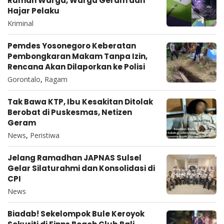
Rumah Warga, Warga Geram dan
Hajar Pelaku
Kriminal
Pemdes Yosonegoro Keberatan
Pembongkaran Makam Tanpa Izin,
Rencana Akan Dilaporkan ke Polisi
Gorontalo
,
Ragam
Tak Bawa KTP, Ibu Kesakitan Ditolak
Berobat di Puskesmas, Netizen
Geram
News
,
Peristiwa
Jelang Ramadhan JAPNAS Sulsel
Gelar Silaturahmi dan Konsolidasi di
CPI
News
Biadab! Sekelompok Bule Keroyok