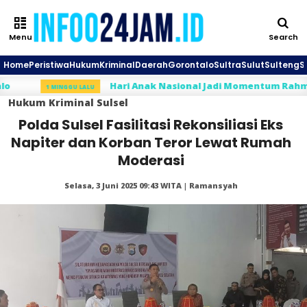
Menu
Search
Home
Peristiwa
Hukum
Kriminal
Daerah
Gorontalo
Sultra
Sulut
Sulteng
S
Hari Anak Nasional Jadi Momentum Rahmijati Ja
1 MINGGU LALU
Hukum
Kriminal
Sulsel
Polda Sulsel Fasilitasi Rekonsiliasi Eks
Napiter dan Korban Teror Lewat Rumah
Moderasi
Selasa, 3 Juni 2025 09:43 WITA | Ramansyah