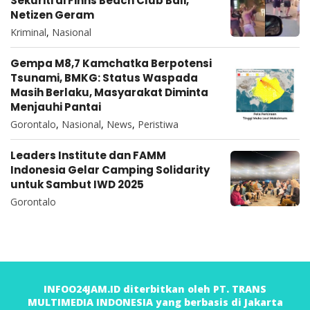
Sekuriti di Finns Beach Club Bali,
Netizen Geram
Kriminal
,
Nasional
Gempa M8,7 Kamchatka Berpotensi
Tsunami, BMKG: Status Waspada
Masih Berlaku, Masyarakat Diminta
Menjauhi Pantai
Gorontalo
,
Nasional
,
News
,
Peristiwa
Leaders Institute dan FAMM
Indonesia Gelar Camping Solidarity
untuk Sambut IWD 2025
Gorontalo
INFOO24JAM.ID diterbitkan oleh PT. TRANS
MULTIMEDIA INDONESIA yang berbasis di Jakarta