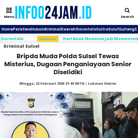
Menu
Search
Home
Peristiwa
Hukum
Kriminal
Daerah
Gorontalo
Sultra
Sulut
Sulteng
S
talo
Hari Anak Nasional Jadi Momentum Rahmij
6 HARI LALU
Kriminal
Sulsel
Bripda Muda Polda Sulsel Tewas
Misterius, Dugaan Penganiayaan Senior
Diselidiki
Minggu, 22 Februari 2026 21:43 WITA | Lukman Hakim