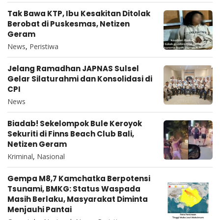
Tak Bawa KTP, Ibu Kesakitan Ditolak
Berobat di Puskesmas, Netizen
Geram
News
,
Peristiwa
Jelang Ramadhan JAPNAS Sulsel
Gelar Silaturahmi dan Konsolidasi di
CPI
News
Biadab! Sekelompok Bule Keroyok
Sekuriti di Finns Beach Club Bali,
Netizen Geram
Kriminal
,
Nasional
Gempa M8,7 Kamchatka Berpotensi
Tsunami, BMKG: Status Waspada
Masih Berlaku, Masyarakat Diminta
Menjauhi Pantai