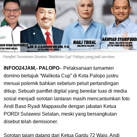
Pamflet Turnamen Domino “Walikota Cup” Palopo yang jadi sorotan.
INFOO24JAM,- PALOPO
– Pelaksanaan turnamen
domino bertajuk “Walikota Cup” di Kota Palopo justru
menuai polemik bahkan sebelum peluit pertandingan
ditiup. Sebuah pamflet digital yang beredar luas di media
sosial menjadi sorotan lantaran masih mencantumkan foto
Andi Baso Ryadi Mappasulle dengan jabatan Ketua
PORDI Sulawesi Selatan, meski yang bersangkutan
disebut telah demisioner.
Sorotan tajam datang dari Ketua Gardu 72 Wajo, Andi