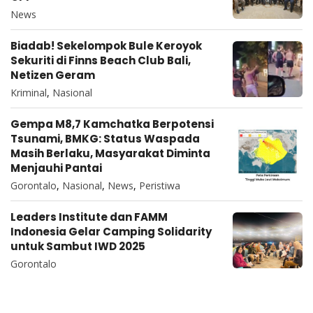
News
Biadab! Sekelompok Bule Keroyok
Sekuriti di Finns Beach Club Bali,
Netizen Geram
Kriminal
,
Nasional
Gempa M8,7 Kamchatka Berpotensi
Tsunami, BMKG: Status Waspada
Masih Berlaku, Masyarakat Diminta
Menjauhi Pantai
Gorontalo
,
Nasional
,
News
,
Peristiwa
Leaders Institute dan FAMM
Indonesia Gelar Camping Solidarity
untuk Sambut IWD 2025
Gorontalo