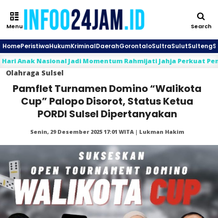
Menu
Search
Home
Peristiwa
Hukum
Kriminal
Daerah
Gorontalo
Sultra
Sulut
Sulteng
S
k Nasional Jadi Momentum Rahmijati Jahja Perkuat Pembinaan 
Olahraga
Sulsel
Pamflet Turnamen Domino “Walikota
Cup” Palopo Disorot, Status Ketua
PORDI Sulsel Dipertanyakan
Senin, 29 Desember 2025 17:01 WITA | Lukman Hakim