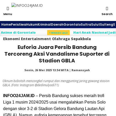
Menu
Search
Home
Peristiwa
Hukum
Kriminal
Daerah
Gorontalo
Sultra
Sulut
Sulteng
S
me di Gorontalo
Hari Anak Nasional Jadi Mo
1 MINGGU LALU
Ekonomi
Entertainment
Olahraga
Sepakbola
Euforia Juara Persib Bandung
Tercoreng Aksi Vandalisme Suporter di
Stadion GBLA
Senin, 26 Mei 2025 13:54 WITA | Ramansyah
Oknum bobotoh mencongkel rumput dan menggunting jaring gawang stasion
GBLA. (Foto: Instagram @dedimulyadi71)
INFOO24JAM.ID
– Persib Bandung sukses meraih trofi
Liga 1 musim 2024/2025 usai mengalahkan Persis Solo
dengan skor 3-2 di Stadion Gelora Bandung Lautan Api
(GBLA). Namun, euforia kemenangan tersebut tercoreng