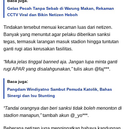
Baca juga:
Gelas Pecah Tanpa Sebab di Warung Makan, Rekaman
CCTV Viral dan Bikin Netizen Heboh
Tindakan tersebut menuai kecaman luas dari netizen.
Banyak yang menuntut agar pelaku diberikan sanksi
tegas, termasuk larangan masuk stadion hingga tuntutan
ganti rugi atas kerusakan fasilitas.
“Muka jelas tinggal banned aja. Jangan lupa minta ganti
rugi APAR yang disalahgunakan,”
tulis akun @faj***.
Baca juga:
Pangdam Windiyatno Sambut Pemuda Katolik, Bahas
Sinergi dan Isu Stunting
“Tandai orangnya dan beri sanksi tidak boleh menonton di
stadion manapun,”
tambah akun @_yo***.
Beberapa netizen juga mengingatkan bahaya kandungan