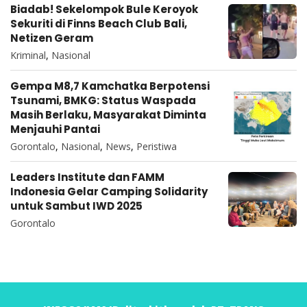
Biadab! Sekelompok Bule Keroyok
Sekuriti di Finns Beach Club Bali,
Netizen Geram
Kriminal
,
Nasional
Gempa M8,7 Kamchatka Berpotensi
Tsunami, BMKG: Status Waspada
Masih Berlaku, Masyarakat Diminta
Menjauhi Pantai
Gorontalo
,
Nasional
,
News
,
Peristiwa
Leaders Institute dan FAMM
Indonesia Gelar Camping Solidarity
untuk Sambut IWD 2025
Gorontalo