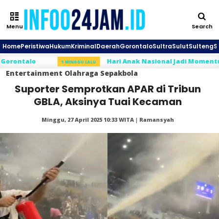
Menu
Search
Home
Peristiwa
Hukum
Kriminal
Daerah
Gorontalo
Sultra
Sulut
Sulteng
S
talo
Hari Anak Nasional Jadi Momentum Rahm
1 MINGGU LALU
Entertainment
Olahraga
Sepakbola
Suporter Semprotkan APAR di Tribun
GBLA, Aksinya Tuai Kecaman
Minggu, 27 April 2025 10:33 WITA | Ramansyah