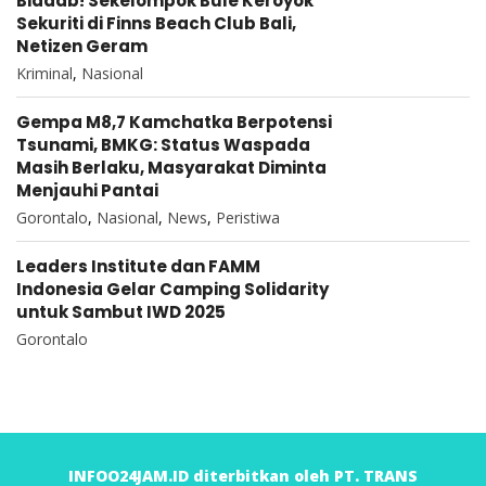
Biadab! Sekelompok Bule Keroyok
Sekuriti di Finns Beach Club Bali,
Netizen Geram
Kriminal
,
Nasional
Gempa M8,7 Kamchatka Berpotensi
Tsunami, BMKG: Status Waspada
Masih Berlaku, Masyarakat Diminta
Menjauhi Pantai
Gorontalo
,
Nasional
,
News
,
Peristiwa
Leaders Institute dan FAMM
Indonesia Gelar Camping Solidarity
untuk Sambut IWD 2025
Gorontalo
INFOO24JAM.ID diterbitkan oleh PT. TRANS