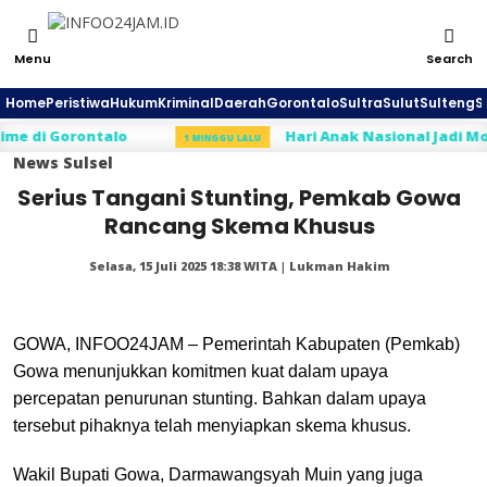
Menu
Search
Home
Peristiwa
Hukum
Kriminal
Daerah
Gorontalo
Sultra
Sulut
Sulteng
S
i Gorontalo
Hari Anak Nasional Jadi Momen
1 MINGGU LALU
News
Sulsel
Serius Tangani Stunting, Pemkab Gowa
Rancang Skema Khusus
Selasa, 15 Juli 2025 18:38 WITA | Lukman Hakim
GOWA, INFOO24JAM – Pemerintah Kabupaten (Pemkab)
Gowa menunjukkan komitmen kuat dalam upaya
percepatan penurunan stunting. Bahkan dalam upaya
tersebut pihaknya telah menyiapkan skema khusus.
Wakil Bupati Gowa, Darmawangsyah Muin yang juga