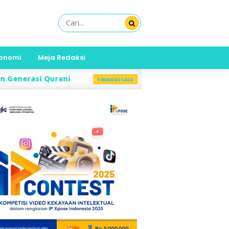
onomi
Meja Redaksi
ni
Edukasi Gizi Anak, Mahasiswa KKN Un
1 MINGGU LALU