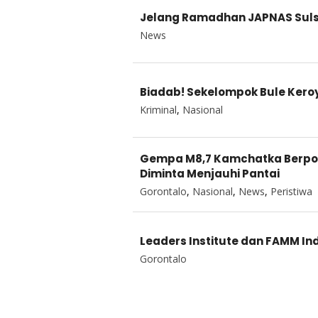
Jelang Ramadhan JAPNAS Sulsel
News
Biadab! Sekelompok Bule Keroyo
Kriminal
,
Nasional
Gempa M8,7 Kamchatka Berpot
Diminta Menjauhi Pantai
Gorontalo
,
Nasional
,
News
,
Peristiwa
Leaders Institute dan FAMM In
Gorontalo