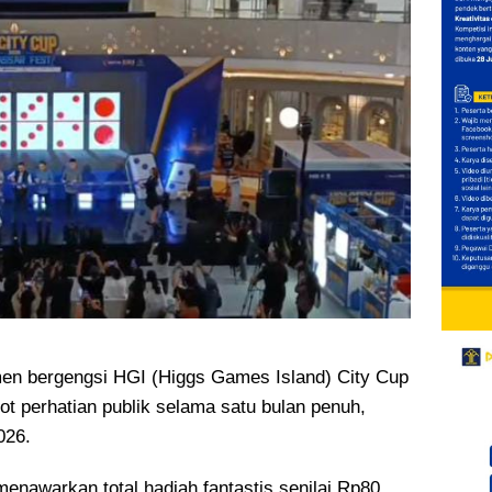
n bergengsi HGI (Higgs Games Island) City Cup
 perhatian publik selama satu bulan penuh,
026.
 menawarkan total hadiah fantastis senilai Rp80