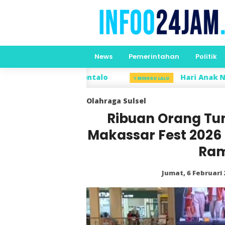
News
Pemerintahan
Politik
i Gorontalo
Hari Anak Nasional Jadi Mo
1 MINGGU LALU
Olahraga
Sulsel
Ribuan Orang Tu
Makassar Fest 2026 
Ram
Jumat, 6 Februari