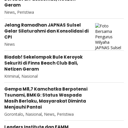
Geram
News
,
Peristiwa
Jelang Ramadhan JAPNAS Sulsel
Gelar Silaturahmi dan Konsolidasi di
CPI
News
Biadab! Sekelompok Bule Keroyok
Sekuriti di Finns Beach Club Bali,
Netizen Geram
Kriminal
,
Nasional
Gempa M8,7 Kamchatka Berpotensi
Tsunami, BMKG: Status Waspada
Masih Berlaku, Masyarakat Diminta
Menjauhi Pantai
Gorontalo
,
Nasional
,
News
,
Peristiwa
Leaders Institute dan FAMM