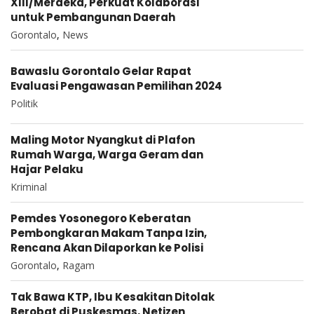
XIII/Merdeka, Perkuat Kolaborasi
untuk Pembangunan Daerah
Gorontalo
,
News
Bawaslu Gorontalo Gelar Rapat
Evaluasi Pengawasan Pemilihan 2024
Politik
Maling Motor Nyangkut di Plafon
Rumah Warga, Warga Geram dan
Hajar Pelaku
Kriminal
Pemdes Yosonegoro Keberatan
Pembongkaran Makam Tanpa Izin,
Rencana Akan Dilaporkan ke Polisi
Gorontalo
,
Ragam
Tak Bawa KTP, Ibu Kesakitan Ditolak
Berobat di Puskesmas, Netizen