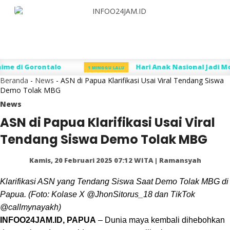
Menu
Search
Home
Peristiwa
Hukum
Kriminal
Daerah
Gorontalo
Sultra
Sulut
Sulteng
S
di Gorontalo
Hari Anak Nasional Jadi Mome
1 MINGGU LALU
Beranda
-
News
-
ASN di Papua Klarifikasi Usai Viral Tendang Siswa
Demo Tolak MBG
News
ASN di Papua Klarifikasi Usai Viral
Tendang Siswa Demo Tolak MBG
Kamis, 20 Februari 2025 07:12 WITA | Ramansyah
Klarifikasi ASN yang Tendang Siswa Saat Demo Tolak MBG di
Papua. (Foto: Kolase X @JhonSitorus_18 dan TikTok
@callmynayakh)
INFOO24JAM.ID, PAPUA
– Dunia maya kembali dihebohkan