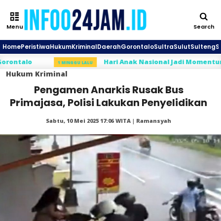
Menu
Search
Home
Peristiwa
Hukum
Kriminal
Daerah
Gorontalo
Sultra
Sulut
Sulteng
S
alo
Hari Anak Nasional Jadi Momentum Rahm
1 MINGGU LALU
Hukum
Kriminal
Pengamen Anarkis Rusak Bus
Primajasa, Polisi Lakukan Penyelidikan
Sabtu, 10 Mei 2025 17:06 WITA | Ramansyah