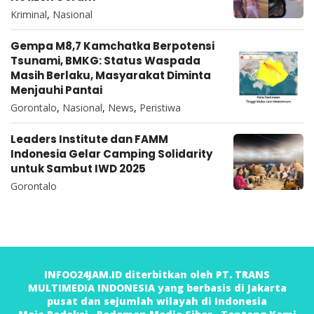
Kriminal
,
Nasional
Gempa M8,7 Kamchatka Berpotensi
Tsunami, BMKG: Status Waspada
Masih Berlaku, Masyarakat Diminta
Menjauhi Pantai
Gorontalo
,
Nasional
,
News
,
Peristiwa
Leaders Institute dan FAMM
Indonesia Gelar Camping Solidarity
untuk Sambut IWD 2025
Gorontalo
INFOO24JAM.ID diterbitkan oleh PT. TRANS
MULTIMEDIA INDONESIA yang berbasis di Jakarta
pusat dan sejumlah wilayah di Indonesia