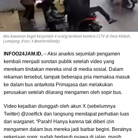
Aksi kawanan begal berjumlah 4 orang terekam kamera CCTV di Desa Klakah,
Lumajang. (Foto: X @neVerAl0nely)
INFOO24JAM.ID,
– Aksi anarkis sejumlah pengamen
kembali menjadi sorotan publik setelah video yang
merekam tindakan mereka viral di media sosial. Dalam
rekaman tersebut, tampak beberapa pria memaksa masuk
ke dalam bus antarkota Primajasa dan melakukan
perusakan setelah dilarang mengamen oleh sopir bus.
Video kejadian diunggah oleh akun X (sebelumnya
Twitter) @zoelfick dan langsung mendapat perhatian luas
dari warganet. “Parah! Hanya karena tak diberi izin
mengamen dalam bus mereka jadi barbar begini. Beratnya
pekerjaan sopir, sudah bertaruh nyawa di jalan, masih