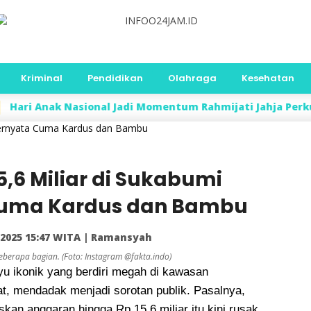
Kriminal
Pendidikan
Olahraga
Kesehatan
asional Jadi Momentum Rahmijati Jahja Perkuat Pembinaan
 Ternyata Cuma Kardus dan Bambu
,6 Miliar di Sukabumi
Cuma Kardus dan Bambu
 2025 15:47 WITA | Ramansyah
eberapa bagian. (Foto: Instagram @fakta.indo)
 ikonik yang berdiri megah di kawasan
t, mendadak menjadi sorotan publik. Pasalnya,
kan anggaran hingga Rp 15,6 miliar itu kini rusak