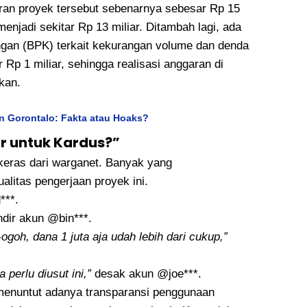
ran proyek tersebut sebenarnya sebesar Rp 15
enjadi sekitar Rp 13 miliar. Ditambah lagi, ada
gan (BPK) terkait kekurangan volume dan denda
Rp 1 miliar, sehingga realisasi anggaran di
kan.
 Gorontalo: Fakta atau Hoaks?
r untuk Kardus?”
keras dari warganet. Banyak yang
litas pengerjaan proyek ini.
***.
ndir akun @bin***.
-ogoh, dana 1 juta aja udah lebih dari cukup,”
 perlu diusut ini,”
desak akun @joe***.
menuntut adanya transparansi penggunaan