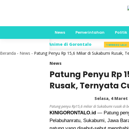
News
Pemerintahan
Politik
Pecinta Anime di Gorontalo
Hari Anak N
1 MINGGU LALU
Beranda
-
News
-
Patung Penyu Rp 15,6 Miliar di Sukabumi Rusak,
News
Patung Penyu Rp 15
Rusak, Ternyata 
Selasa, 4 Maret
Patung penyu Rp15,6 miliar di Sukabumi rusak di b
KINIGORONTALO.id
— Patung penyu
Pelabuhanratu, Sukabumi, Jawa Bara
patung yang disebut-sebut menghabis