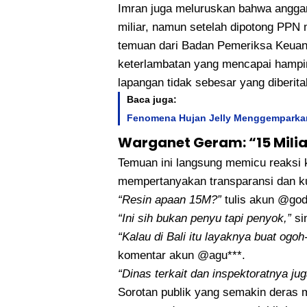
Imran juga meluruskan bahwa angga
miliar, namun setelah dipotong PPN m
temuan dari Badan Pemeriksa Keuan
keterlambatan yang mencapai hampir 
lapangan tidak sebesar yang diberita
Baca juga:
Fenomena Hujan Jelly Menggemparkan
Warganet Geram: “15 Milia
Temuan ini langsung memicu reaksi 
mempertanyakan transparansi dan kua
“Resin apaan 15M?”
tulis akun @god
“Ini sih bukan penyu tapi penyok,”
si
“Kalau di Bali itu layaknya buat ogoh
komentar akun @agu***.
“Dinas terkait dan inspektoratnya juga
Sorotan publik yang semakin deras 